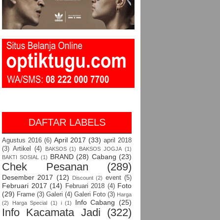
DAFTAR LABELS
April 2017
(33)
Agustus 2016
(6)
april 2018
(3)
Artikel
(4)
BAKSOS
(1)
BAKSOS JOGJA
(1)
BRAND
(28)
Cabang
(23)
BAKTI SOSIAL
(1)
Chek Pesanan
(289)
Desember 2017
(12)
event
(5)
Discount
(2)
Februari 2017
(14)
Foto
Februari 2018
(4)
(29)
Frame
(3)
Galeri
(4)
Galeri Foto
(3)
Harga
Info Cabang
(25)
(2)
Harga Special
(1)
i
(1)
Info Kacamata Jadi
(322)