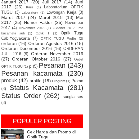
Januari 2017
(20)
Juli 2017
(14)
Juni
2017
(26)
Laboratorium OPTIK
Karir
(1)
TUGU
(3)
Lowongan Kerja
(3)
Laboratory
(2)
Maret 2017
(24)
Maret 2018
(13)
Mei
2017
(25)
Nomor Faktur
(25)
November
2017
(4)
November 2018
(1)
Oktober 2017. Info
Optik Tugu
kacamata jadi
(1)
Optik T
(1)
Cab.Yogyakarta
(7)
OPTIK TUGU Profile
(2)
orderan
(16)
Orderan Agustus 2016
(15)
Orderan Desember 2016
(16)
ORDERAN
Orderan November 2016
JULI 2016
(8)
(27)
Orderan Oktober 2016
(27)
Outlet
Pesanan
(243)
p
(5)
OPTIK TUGU
(1)
Pesanan kacamata
(230)
produk
(42)
profile
(19)
Promo
Program
(1)
Status Kacamata
(281)
(3)
Status Order
(262)
sunglasses
(3)
POPULER POSTING
Cek Harga dan Promo di
Optik Tugu