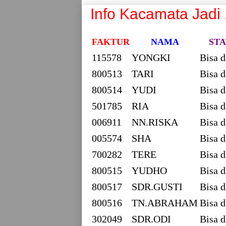
Info Kacamata Jadi
FAKTUR
NAMA
STA
115578
YONGKI
Bisa d
800513
TARI
Bisa d
800514
YUDI
Bisa d
501785
RIA
Bisa d
006911
NN.RISKA
Bisa d
005574
SHA
Bisa d
700282
TERE
Bisa d
800515
YUDHO
Bisa d
800517
SDR.GUSTI
Bisa d
800516
TN.ABRAHAM
Bisa d
302049
SDR.ODI
Bisa d