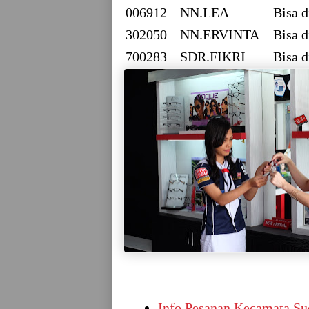
006912
NN.LEA
Bisa d
302050
NN.ERVINTA
Bisa d
700283
SDR.FIKRI
Bisa d
Info Pesanan Kecamata Sud