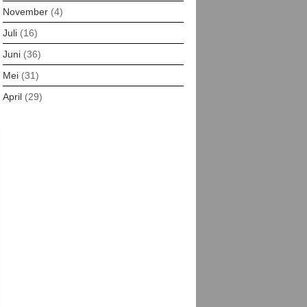
November
(4)
Juli
(16)
Juni
(36)
Mei
(31)
April
(29)
Maret
(30)
Februari
(29)
Januari
(13)
Desember
(16)
November
(30)
Oktober
(21)
Agustus
(20)
Juli
(25)
Juni
(7)