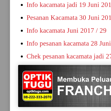
Info kacamata jadi 19 Juni 20
Pesanan Kacamata 30 Juni 20
Info kacamata Juni 2017 / 29
Info pesanan kacamata 28 Jun
Chek pesanan kacamata jadi 2