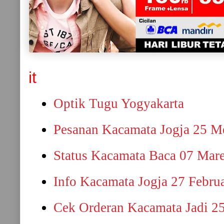
it
Optik Tugu Yogyakarta
Pesanan Kacamata Jogja 25 M
Status Kacamata Baca 07 Mar
Info Kacamata Jogja 27 Febru
Cek Orderan Kacamata Jadi 25