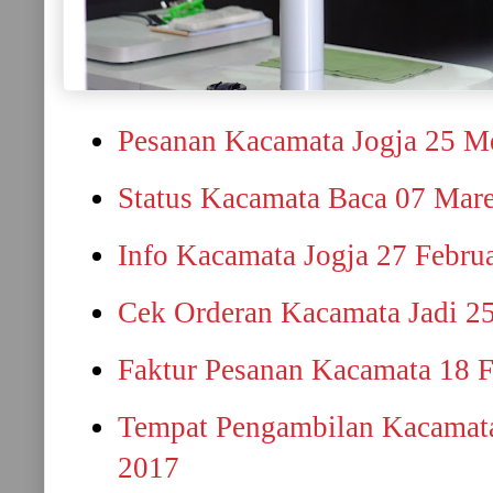
Pesanan Kacamata Jogja 25 M
Status Kacamata Baca 07 Mar
Info Kacamata Jogja 27 Febru
Cek Orderan Kacamata Jadi 25
Faktur Pesanan Kacamata 18 F
Tempat Pengambilan Kacamata
2017