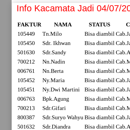
Info Kacamata Jadi 04/07/2
FAKTUR
NAMA
STATUS
105449
Tn.Milo
Bisa diambil
Cab.J
105450
Sdr. Ikhwan
Bisa diambil
Cab.J
501630
Sdr.Sandy
Bisa diambil
Cab.
700212
Nn.Nadin
Bisa diambil
Cab.M
006761
Nn.Berta
Bisa diambil
Cab.
105452
Ny.Maria
Bisa diambil
Cab.J
105451
Ny.Dwi Martini
Bisa diambil
Cab.J
006763
Bpk.Agung
Bisa diambil
Cab.
700213
Sdr.Gifari
Bisa diambil
Cab.M
800387
Sdr.Suryo Wahyu
Bisa diambil
Cab.J
501632
Sdr.Diandra
Bisa diambil
Cab.