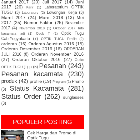
Januari 2017
(20)
Juli 2017
(14)
Juni
2017
(26)
Laboratorium OPTIK
Karir
(1)
TUGU
(3)
Lowongan Kerja
(3)
Laboratory
(2)
Maret 2017
(24)
Maret 2018
(13)
Mei
2017
(25)
Nomor Faktur
(25)
November
2017
(4)
November 2018
(1)
Oktober 2017. Info
Optik Tugu
kacamata jadi
(1)
Optik T
(1)
Cab.Yogyakarta
(7)
OPTIK TUGU Profile
(2)
orderan
(16)
Orderan Agustus 2016
(15)
Orderan Desember 2016
(16)
ORDERAN
Orderan November 2016
JULI 2016
(8)
(27)
Orderan Oktober 2016
(27)
Outlet
Pesanan
(243)
p
(5)
OPTIK TUGU
(1)
Pesanan kacamata
(230)
produk
(42)
profile
(19)
Promo
Program
(1)
Status Kacamata
(281)
(3)
Status Order
(262)
sunglasses
(3)
POPULER POSTING
Cek Harga dan Promo di
Optik Tugu