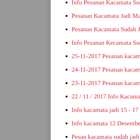
Info Pesanan Kacamata Su
Pesanan Kacamata Jadi Ma
Pesanan Kacamata Sudah J
Info Pesanan Kecamata Sud
25-11-2017 Pesanan kacam
24-11-2017 Pesanan kacam
23-11-2017 Pesanan kacam
22 / 11 / 2017 Info Kacama
Info kacamata jadi 15 - 1
Info kacamata 12 Desembe
Pesan kacamata sudah jad