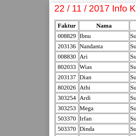
22 / 11 / 2017 Info 
Faktur
Nama
008829
Ibnu
Su
203136
Nandanta
Su
008830
Ari
Su
802033
Wias
Su
203137
Dian
Su
802026
Athi
Su
303254
Ardi
Su
303253
Mega
Su
503370
Irfan
Su
503370
Dinda
Su