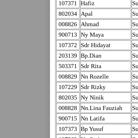
107371
Hafiz
Su
802034
Apal
Su
008826
Ahmad
Su
900713
Ny Maya
Su
107372
Sdr Hidayat
Su
203139
Bp.Dian
Su
503371
Sdr Rita
Su
008829
Nn Rozelle
Su
107229
Sdr Rizky
Su
802035
Ny Ninik
Su
008828
Nn.Lina Fauziah
Su
900715
Nn Latifa
Su
107373
Bp Yusuf
Su