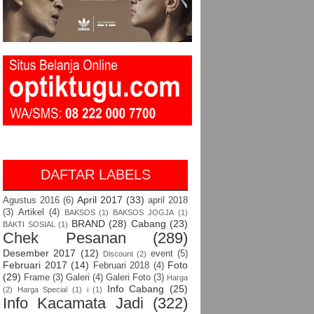
DAFTAR LABELS
April 2017
(33)
Agustus 2016
(6)
april 2018
(3)
Artikel
(4)
BAKSOS
(1)
BAKSOS JOGJA
(1)
BRAND
(28)
Cabang
(23)
BAKTI SOSIAL
(1)
Chek Pesanan
(289)
Desember 2017
(12)
event
(5)
Discount
(2)
Februari 2017
(14)
Foto
Februari 2018
(4)
(29)
Frame
(3)
Galeri
(4)
Galeri Foto
(3)
Harga
Info Cabang
(25)
(2)
Harga Special
(1)
i
(1)
Info Kacamata Jadi
(322)