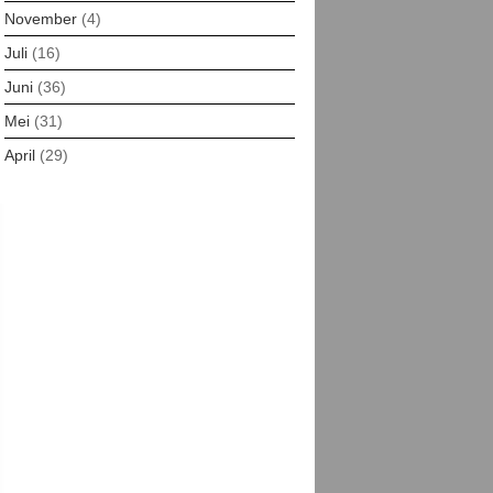
November
(4)
Juli
(16)
Juni
(36)
Mei
(31)
April
(29)
Maret
(30)
Februari
(29)
Januari
(13)
Desember
(16)
November
(30)
Oktober
(21)
Agustus
(20)
Juli
(25)
Juni
(7)