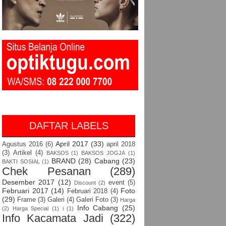
DAFTAR LABELS
April 2017
(33)
Agustus 2016
(6)
april 2018
(3)
Artikel
(4)
BAKSOS
(1)
BAKSOS JOGJA
(1)
BRAND
(28)
Cabang
(23)
BAKTI SOSIAL
(1)
Chek Pesanan
(289)
Desember 2017
(12)
event
(5)
Discount
(2)
Februari 2017
(14)
Foto
Februari 2018
(4)
(29)
Frame
(3)
Galeri
(4)
Galeri Foto
(3)
Harga
Info Cabang
(25)
(2)
Harga Special
(1)
i
(1)
Info Kacamata Jadi
(322)