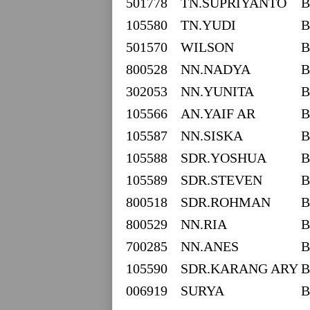
501778
TN.SUPRIYANTO
B
105580
TN.YUDI
B
501570
WILSON
B
800528
NN.NADYA
B
302053
NN.YUNITA
B
105566
AN.YAIF AR
B
105587
NN.SISKA
B
105588
SDR.YOSHUA
B
105589
SDR.STEVEN
B
800518
SDR.ROHMAN
B
800529
NN.RIA
B
700285
NN.ANES
B
105590
SDR.KARANG ARY
B
006919
SURYA
B