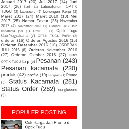
Januari 2017
(20)
Juli 2017
(14)
Juni
2017
(26)
Laboratorium OPTIK
Karir
(1)
TUGU
(3)
Lowongan Kerja
(3)
Laboratory
(2)
Maret 2017
(24)
Maret 2018
(13)
Mei
2017
(25)
Nomor Faktur
(25)
November
2017
(4)
November 2018
(1)
Oktober 2017. Info
Optik Tugu
kacamata jadi
(1)
Optik T
(1)
Cab.Yogyakarta
(7)
OPTIK TUGU Profile
(2)
orderan
(16)
Orderan Agustus 2016
(15)
Orderan Desember 2016
(16)
ORDERAN
Orderan November 2016
JULI 2016
(8)
(27)
Orderan Oktober 2016
(27)
Outlet
Pesanan
(243)
p
(5)
OPTIK TUGU
(1)
Pesanan kacamata
(230)
produk
(42)
profile
(19)
Promo
Program
(1)
Status Kacamata
(281)
(3)
Status Order
(262)
sunglasses
(3)
POPULER POSTING
Cek Harga dan Promo di
Optik Tugu