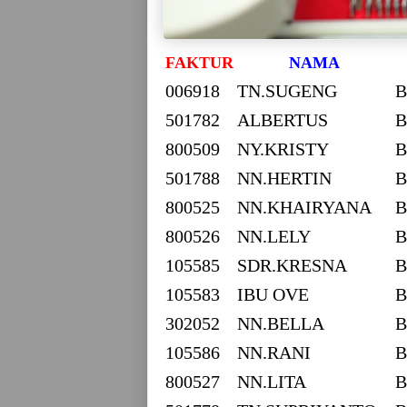
FAKTUR
NAMA
006918
TN.SUGENG
B
501782
ALBERTUS
B
800509
NY.KRISTY
B
501788
NN.HERTIN
B
800525
NN.KHAIRYANA
B
800526
NN.LELY
B
105585
SDR.KRESNA
B
105583
IBU OVE
B
302052
NN.BELLA
B
105586
NN.RANI
B
800527
NN.LITA
B