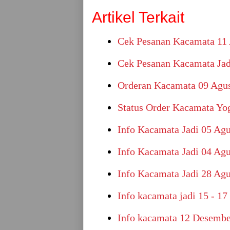
Artikel Terkait
Cek Pesanan Kacamata 11 
Cek Pesanan Kacamata Jad
Orderan Kacamata 09 Agus
Status Order Kacamata Yo
Info Kacamata Jadi 05 Ag
Info Kacamata Jadi 04 Ag
Info Kacamata Jadi 28 Ag
Info kacamata jadi 15 - 1
Info kacamata 12 Desembe