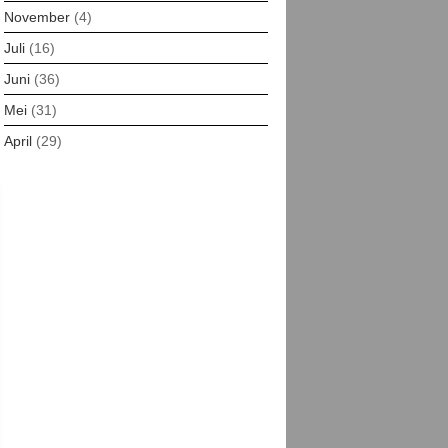
November
(4)
Juli
(16)
Juni
(36)
Mei
(31)
April
(29)
Maret
(30)
Februari
(29)
Januari
(13)
Desember
(16)
November
(30)
Oktober
(21)
Agustus
(20)
Juli
(25)
Juni
(7)