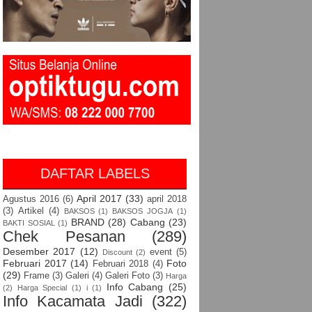
DAFTAR LABELS
April 2017
(33)
Agustus 2016
(6)
april 2018
(3)
Artikel
(4)
BAKSOS
(1)
BAKSOS JOGJA
(1)
BRAND
(28)
Cabang
(23)
BAKTI SOSIAL
(1)
Chek Pesanan
(289)
Desember 2017
(12)
event
(5)
Discount
(2)
Februari 2017
(14)
Foto
Februari 2018
(4)
(29)
Frame
(3)
Galeri
(4)
Galeri Foto
(3)
Harga
Info Cabang
(25)
(2)
Harga Special
(1)
i
(1)
Info Kacamata Jadi
(322)