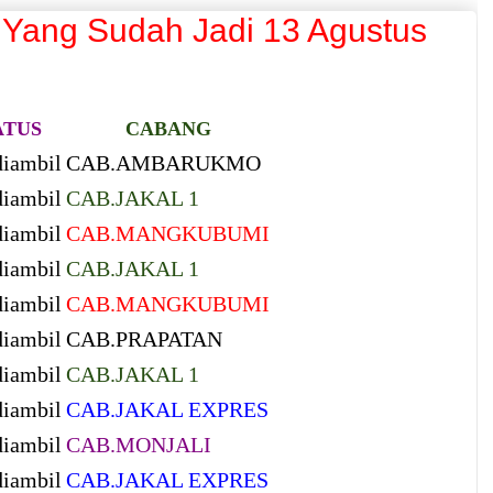
Yang Sudah Jadi 13 Agustus
ATUS
CABANG
diambil
CAB.AMBARUKMO
diambil
CAB.JAKAL 1
diambil
CAB.MANGKUBUMI
diambil
CAB.JAKAL 1
diambil
CAB.MANGKUBUMI
diambil
CAB.PRAPATAN
diambil
CAB.JAKAL 1
diambil
CAB.JAKAL EXPRES
diambil
CAB.MONJALI
diambil
CAB.JAKAL EXPRES