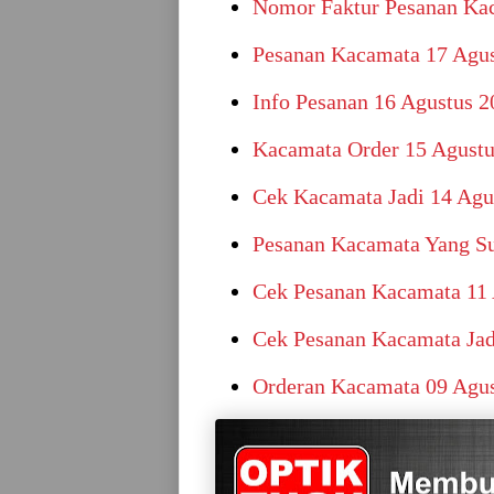
Nomor Faktur Pesanan Ka
Pesanan Kacamata 17 Agus
Info Pesanan 16 Agustus 2
Kacamata Order 15 Agustu
Cek Kacamata Jadi 14 Agu
Pesanan Kacamata Yang Su
Cek Pesanan Kacamata 11 
Cek Pesanan Kacamata Jad
Orderan Kacamata 09 Agus